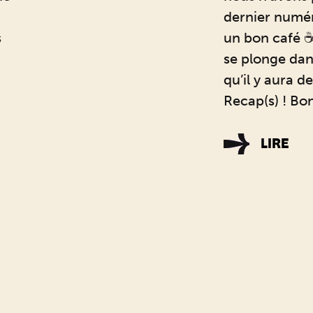
dernier numé
s
un bon café ☕
se plonge dan
qu’il y aura d
Recap(s) ! Bo
LIRE