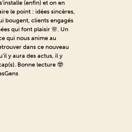
’installe (enfin) et on en
ire le point : idées sincères,
i bougent, clients engagés
hées qui font plaisir 🌸. Un
ce qui nous anime au
retrouver dans ce nouveau
il y aura des actus, il y
ap(s). Bonne lecture 🤓
esGens