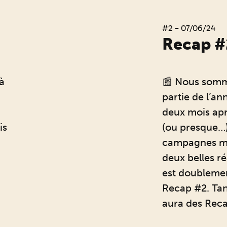
#2 - 07/06/24
Recap #
à
📰 Nous somm
u
partie de l’an
deux mois ap
is
(ou presque…)
campagnes ma
deux belles ré
est doublemen
Recap #2. Tant
aura des Reca