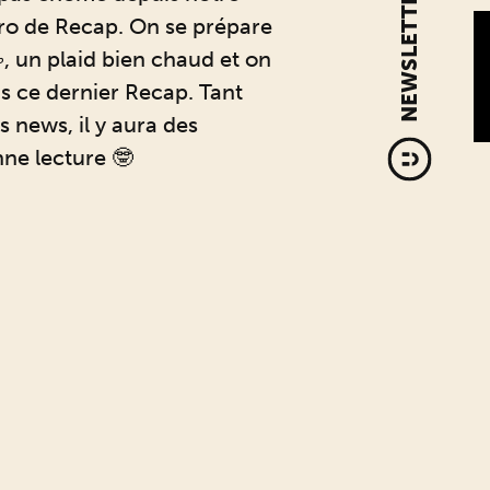
NEWSLETTER
ro de Recap. On se prépare
️, un plaid bien chaud et on
s ce dernier Recap. Tant
es news, il y aura des
nne lecture 🤓