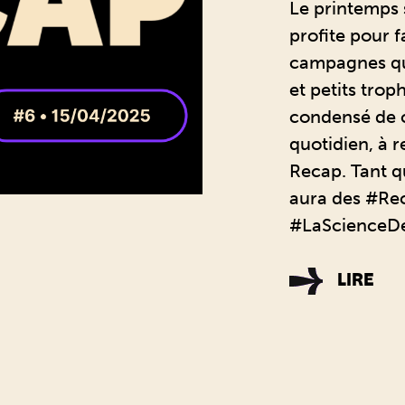
Le printemps s
profite pour fa
campagnes qu
et petits trop
condensé de 
quotidien, à 
Recap. Tant qu’
aura des #Rec
#LaScienceD
LIRE