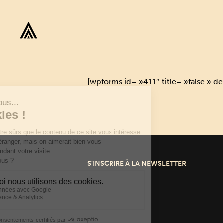
[wpforms id= »411″ title= »false » de
S'INSCRIRE À LA NEWSLETTER